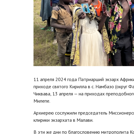
11 апреля 2024 года Патриарший экзарх Африк
приходе святого Кирилла в с. Намбазо (округ Ф
Чиквава, 13 апреля — на приходах преподобного
Милепе.
Архиерею сослужили председатель Миссионерск
клирики экзархата в Малави.
В эти же дни по благословению митрополита К