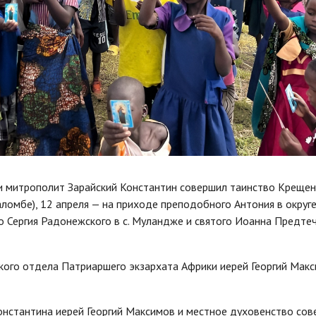
и митрополит Зарайский Константин совершил таинство Крещен
аломбе), 12 апреля — на приходе преподобного Антония в округ
 Сергия Радонежского в с. Муландже и святого Иоанна Предтечи
ого отдела Патриаршего экзархата Африки иерей Георгий Макс
онстантина иерей Георгий Максимов и местное духовенство со