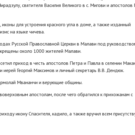
ирадзулу, святителя Василия Великого в с. Мигови и апостолов
иконы для устроения красного угла в доме, а также изданный
зис на языке чичева.
одах Русской Православной Церкви в Малави под руководство
ы крещены около 1000 жителей Малави.
сетил приход в честь апостолов Петра и Павла в селении Мака
и иерей Георгий Максимов и личный секретарь В.В. Дендюк.
 Ермолай Мвананчи и верующие общины.
оверховным апостолам, после чего обратился к прихожанам с
иходу икону Спасителя, кадило, а также вручил всем присутст