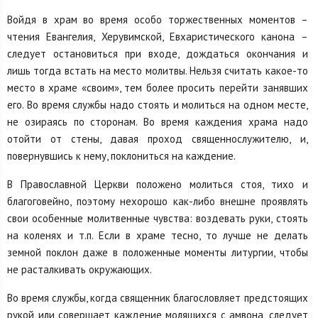
Войдя в храм во время особо торжественных моментов –
чтения Евангелия, Херувимской, Евхаристического канона –
следует остановиться при входе, дождаться окончания и
лишь тогда встать на место молитвы. Нельзя считать какое-то
место в храме «своим», тем более просить перейти занявших
его. Во время службы надо стоять и молиться на одном месте,
не озираясь по сторонам. Во время каждения храма надо
отойти от стены, давая проход священнослужителю, и,
повернувшись к нему, поклониться на каждение.
В Православной Церкви положено молиться стоя, тихо и
благоговейно, поэтому нехорошо как-либо внешне проявлять
свои особенные молитвенные чувства: воздевать руки, стоять
на коленях и т.п. Если в храме тесно, то лучше не делать
земной поклон даже в положенные моменты литургии, чтобы
не расталкивать окружающих.
Во время службы, когда священник благословляет предстоящих
рукой или совершает каждение молящихся с амвона, следует