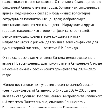
находящихся в зоне конфликта. Отдельно с благодарностью
Священный Синод отметил труды: больничных священников;
врачей, медицинских сестер и больничных волонтеров;
сотрудников гуманитарных центров; добровольцев,
восстанавливающих частные дома в Мариуполе и других
городах, находящихся в зоне конфликта; строителей,
ремонтирующих храмы в зоне конфликта и всех,
направляющихся с риском для жизни в зону конфликта для
гуманитарной миссии», — отметил В.Р. Легойда.
Он также рассказал, что члены Синода имели суждение о
вызове Преосвященных для присутствия в Священном Синоде
на осенне-зимней сессии (сентябрь–февраль) 2024–2025
годов.
«Синод постановил для участия в осенне-зимней сессии
(сентябрь–февраль) Священного Синода 2024–2025 годов
вызвать следующих Преосвященных: митрополита Луганского
и Алчевского Пантелеимона; епископа Ванинского и
Переяславского Аристарха; епископа Карасукского и