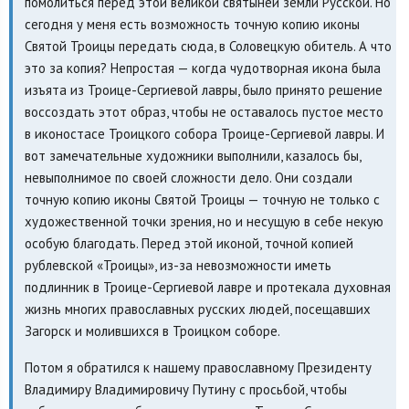
помолиться перед этой великой святыней земли Русской. Но
сегодня у меня есть возможность точную копию иконы
Святой Троицы передать сюда, в Соловецкую обитель. А что
это за копия? Непростая — когда чудотворная икона была
изъята из Троице-Сергиевой лавры, было принято решение
воссоздать этот образ, чтобы не оставалось пустое место
в иконостасе Троицкого собора Троице-Сергиевой лавры. И
вот замечательные художники выполнили, казалось бы,
невыполнимое по своей сложности дело. Они создали
точную копию иконы Святой Троицы — точную не только с
художественной точки зрения, но и несущую в себе некую
особую благодать. Перед этой иконой, точной копией
рублевской «Троицы», из-за невозможности иметь
подлинник в Троице-Сергиевой лавре и протекала духовная
жизнь многих православных русских людей, посещавших
Загорск и молившихся в Троицком соборе.
Потом я обратился к нашему православному Президенту
Владимиру Владимировичу Путину с просьбой, чтобы