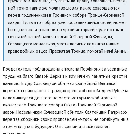
Вручая Вам, владыка, эту святыню, прошу совершать перед
ней точно такие же молитвословия, какие совершаются
перед подлинником в Троицком соборе Троице-Сергиевой
лавры. Пусть этот образ, уже прославившийся своей, может
быть, не такой длинной, но яркой историей, будет отныне
святыней нашей замечательной Северной Фиваиды,
Соловецкого монастыря, места великих подвигов наших
преподобных отцов. Пресвятая Троица, помогай нам! Аминь.
Предстоятель поблагодарил епископа Порфирия за усердные
труды на благо Святой Церкви и вручил ему памятные крест и
панагию. В дар Соловецкой обители Святейший Владыка
передал копию иконы «Троица» преподобного Андрея Рублева,
находившуюся до этого на месте исторической иконы в
иконостасе Троицкого собора Свято-Троицкой Сергиевой
лавры. Насельникам Соловецкой обители Святейший Патриарх
передал сборники своих проповедей «Чтобы не погибнуть ни в
этом мире, ни в будущем: О покаянии и спасительном
прощении».