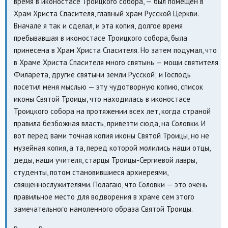
время в иконостасе Троицкого собора, — был помещен в
Храм Христа Спасителя, главный храм Русской Церкви.
Вначале я так и сделал, и эта копия, долгое время
пребывавшая в иконостасе Троицкого собора, была
принесена в Храм Христа Спасителя. Но затем подумал, что
в Храме Христа Спасителя много святынь — мощи святителя
Филарета, другие святыни земли Русской; и Господь
посетил меня мыслью — эту чудотворную копию, список
иконы Святой Троицы, что находилась в иконостасе
Троицкого собора на протяжении всех лет, когда страной
правила безбожная власть, привезти сюда, на Соловки. И
вот перед вами точная копия иконы Святой Троицы, но не
музейная копия, а та, перед которой молились наши отцы,
деды, наши учителя, старцы Троицы-Сергиевой лавры,
студенты, потом становившиеся архиереями,
священнослужителями. Полагаю, что Соловки — это очень
правильное место для водворения в храме сем этого
замечательного намоленного образа Святой Троицы.