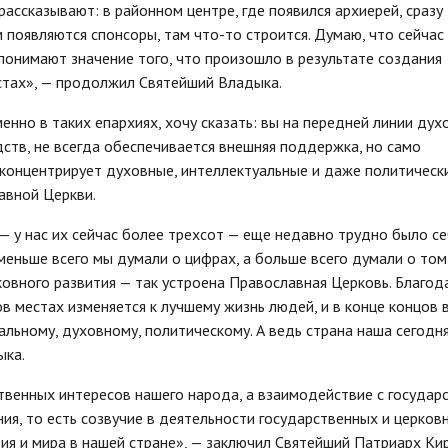
ассказывают: в районном центре, где появился архиерей, сразу
 появляются спонсоры, там что-то строится. Думаю, что сейчас
, понимают значение того, что произошло в результате создания
естах», — продолжил Святейший Владыка.
нно в таких епархиях, хочу сказать: вы на передней линии дух
дств, не всегда обеспечивается внешняя поддержка, но само
 концентрирует духовные, интеллектуальные и даже политическ
авной Церкви.
— у нас их сейчас более трехсот — еще недавно трудно было с
 меньше всего мы думали о цифрах, а больше всего думали о том
овного развития — так устроена Православная Церковь. Благод
в местах изменяется к лучшему жизнь людей, и в конце концов 
льному, духовному, политическому. А ведь страна наша сегодн
ыка.
твенных интересов нашего народа, а взаимодействие с государ
ния, то есть созвучие в деятельности государственных и церков
вия и мира в нашей стране», — заключил Святейший Патриарх Ки