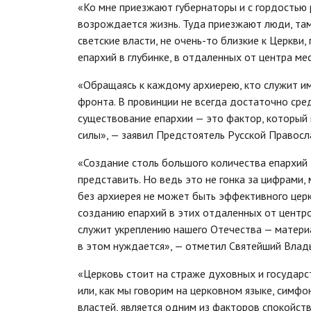
«Ко мне приезжают губернаторы и с гордостью р
возрождается жизнь. Туда приезжают люди, там
светские власти, не очень-то близкие к Церкви
епархий в глубинке, в отдаленных от центра м
«Обращаясь к каждому архиерею, кто служит име
фронта. В провинции не всегда достаточно сре
существование епархии — это фактор, который
силы», — заявил Предстоятель Русской Правосл
«Создание столь большого количества епархий 
представить. Но ведь это не гонка за цифрами,
без архиерея не может быть эффективного церк
созданию епархий в этих отдаленных от центро
служит укреплению нашего Отечества — материа
в этом нуждается», — отметил Святейший Влад
«Церковь стоит на страже духовных и государс
или, как мы говорим на церковном языке, симфо
властей, является одним из факторов спокойст