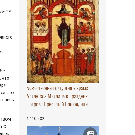
 даже
овного
ие
ебе
, что
аря
Божественная литургия в храме
всё это
Архангела Михаила в праздник
я очень
Покрова Пресвятой Богородицы!
ством
17.10.2023
ных
рилл.