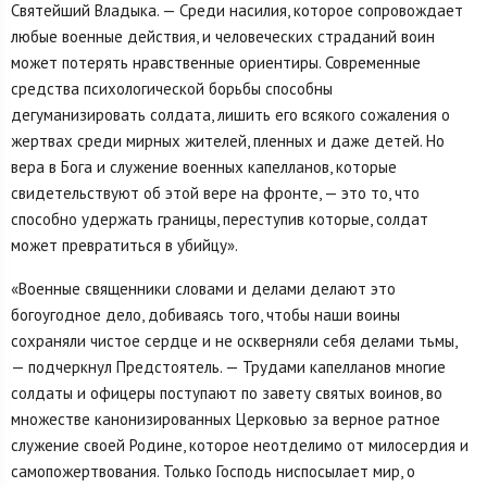
Святейший Владыка. — Среди насилия, которое сопровождает
любые военные действия, и человеческих страданий воин
может потерять нравственные ориентиры. Современные
средства психологической борьбы способны
дегуманизировать солдата, лишить его всякого сожаления о
жертвах среди мирных жителей, пленных и даже детей. Но
вера в Бога и служение военных капелланов, которые
свидетельствуют об этой вере на фронте, — это то, что
способно удержать границы, переступив которые, солдат
может превратиться в убийцу».
«Военные священники словами и делами делают это
богоугодное дело, добиваясь того, чтобы наши воины
сохраняли чистое сердце и не оскверняли себя делами тьмы,
— подчеркнул Предстоятель. — Трудами капелланов многие
солдаты и офицеры поступают по завету святых воинов, во
множестве канонизированных Церковью за верное ратное
служение своей Родине, которое неотделимо от милосердия и
самопожертвования. Только Господь ниспосылает мир, о