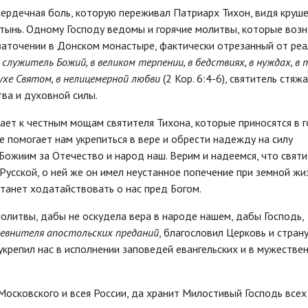
ердечная боль, которую переживал Патриарх Тихон, видя круш
тынь. Одному Господу ведомы и горячие молитвы, которые воз
в заточении в Донском монастыре, фактически отрезанный от ре
ак служитель Божий, в великом терпении, в бедствиях, в нуждах, в
ухе Святом, в нелицемерной любви
(2 Кор. 6:4-6), святитель стяж
ва и духовной силы.
ает к честным мощам святителя Тихона, которые приносятся в 
не помогает нам укрепиться в вере и обрести надежду на силу
Божиим за Отечество и народ наш. Верим и надеемся, что святи
усской, о ней же он имел неустанное попечение при земной жиз
танет ходатайствовать о нас пред Богом.
молитвы, дабы не оскудела вера в народе нашем, дабы Господь,
евнителя апостольских преданий
, благословил Церковь и стран
 укрепил нас в исполнении заповедей евангельских и в мужестве
осковского и всея России, да хранит Милостивый Господь всех 