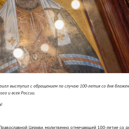
рилл выступил с обращением по случаю 100-летия со дня блаже
го и всея России.
!
 Православной Церкви, молитвенно отмечающей 100-летие со д