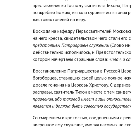
преставления ко Господу святителя Тихона, Пат
по жребию Божию, выпали суровые испытания р
жестоких гонений на веру.
Восходя на кафедру Первосвятителей Московск
на него креста, свидетельством чего стали его 
предстоящем Патриаршем служении!
(Слово ми
действительно исполнилось, и Предстоятельско
котором начертаны страшные слова:
«плач, и ст
Восстановление Патриаршества в Русской Церк
богоборцев, ставивших своей целью полное ис
доселе гонения на Церковь Христову. С дерзно
расправы, святитель Тихон вместе с тем свиде
правления, ибо таковой имеет лишь относительн
является и должна быть совестью государства
Со смирением и кротостью, соединенными с рев
вверенное ему служение, умоляя пасомых не схо