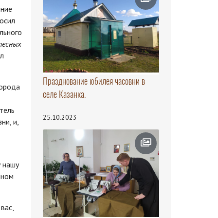
ение
носил
ального
 тесных
ал
Празднование юбилея часовни в
города
селе Казанка.
тель
25.10.2023
ни, и,
у нашу
нном
вас,