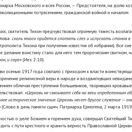
риарха Московского и всея России, — Предстоятеля, на долю ко
еволюционными потрясениями, гражданской войной и началом
их, святитель Тихон предчувствовал огромную тяжесть возлаг
слова:
сколь много придется глотать слез и испускать стонов в
трополита Тихона при получении известия об избрании). Все сие
е делание воистину стало для него тем пророческим свитком, н
он, и горе»
(Иез. 2:10).
ви осенью 1917 года совпало с приходом к власти воинствующ
коренение религиозной веры в народе и воздвигнувших невидан
вением обличая преступления большевиков, творивших кровавые
тельствовал:
«Церковь не связывает себя на веки определенным о
ое историческое значение. Церковь несет другое служение — он
»
(Слово в день памяти сщмч. Патриарха Ермогена, 2 марта 1919 г
ностью о деле Божием и горением духа, совершал Святейший Т
дить с пути крестного и хранить верность Православной Церкви