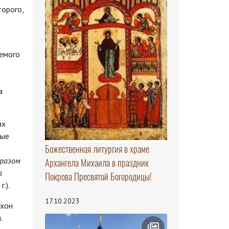
торого,
аемого
а
их
ные
Божественная литургия в храме
бразом
Архангела Михаила в праздник
а
Покрова Пресвятой Богородицы!
.).
17.10.2023
ихон
.