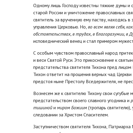
Одному лишь Господу известны тяжкие думы и с
старой России и уничтожение православных свя
святитель за врученную ему паству, находясь 
управления Церковью. Но,
во всем являя себя, к
обстоятельствах, в трудах, в благоразумии, в Д
исповеднический венец и стал примером мужест
С особым чувством православный народ притек
и веси Святой Руси. Это прикосновение к святы
предстательства святителя Тихона пред лицом 
Тихон ответит на прошения верных чад Церкви Р
предстоя ныне Престолу Вседержителя, не прес
Вознесем же к святителю Тихону свои сугубые 
предстательством своего славного угодника и
р
тишиной
и
миром Божиим
(тропарь святителю),
следовании за Христом Спасителем.
Заступничеством святителя Тихона, Патриарха М