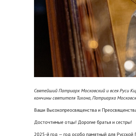
Святейший Патриарх Московский и всея Руси Ки
кончины святителя Тихона, Патриарха Московско
Ваши Высокопреосвященства и Преосвященства
Досточтимые отцы! Дорогие братья и сестры!
2025-й год — год особо памятный для Русской