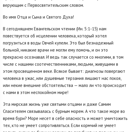
верующим с Первосвятительским словом.
Во имя Отца и Сына и Святого Духа!
В сегодняшнем Евангельском чтении (Ин. 5:1-15) нам
повествуется об исцелении человека, который хотел
погрузиться в воды Овчей купели. Это был безнадежный
больной, никакие врачи не могли ему помочь, и он это
прекрасно осознавал. И ведь так случается со многими, в том
числе с нашими соотечественниками, людьми, живущими в
этом просвещенном веке. Всякое бывает: диагнозы повергают
человека в ужас, или душевные терзания лишают нас покоя,
или некие внешние обстоятельства — мало ли что происходит
с нами в этом неспокойном мире!
Эта мирская жизнь уже святыми отцами и даже Самим
Спасителем связывалась с бурным морем. А что такое море во
время бури? Море несет в себе опасность и может уничтожить
тех, кто не умеет сопротивляться. Если кормчий не умеет