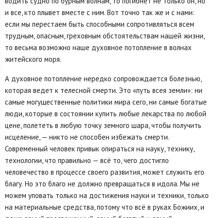
водить судно по бурным волнам, то погибнет не только он, но
и все, кто плывет вместе с ним. Вот точно так же и с нами:
если мы перестаем быть способными сопротивляться всем
трудным, опасным, греховным обстоятельствам нашей жизни,
то весьма возможно наше духовное потопление в волнах
житейского моря.
А духовное потопление нередко сопровождается болезнью,
которая ведет к телесной смерти. Это «путь всея земли»: ни
самые могущественные политики мира сего, ни самые богатые
люди, которые в состоянии купить любые лекарства по любой
цене, полететь в любую точку земного шара, чтобы получить
исцеление, — никто не способен избежать смерти.
Современный человек привык опираться на науку, технику,
технологии, что правильно — всё то, чего достигло
человечество в процессе своего развития, может служить его
благу. Но это благо не должно превращаться в идола. Мы не
можем уповать только на достижения науки и техники, только
на материальные средства, потому что всё в руках Божиих, и