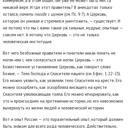
коммунизм, а в этом обществе уже не может быть места
никакой вере. И где этот правитель? В анекдотах только
остался,
память погибе с шумом
(см. Пс. 9:7). А Церковь,
которую он унижал и стремился уничтожить, — существует. И
не потому что мы с вами такие уж сильные, мудрые, опытные —
совсем нет. А потому что Церковь — это не только
человеческая институция.
Вот чего безбожные правители и гонители никак понять не
могли или с чем согласиться не могли. Церковь — это
Божественное установление. Церковь, как говорит слово
Божие, — Тело Господа и Спасителя нашего (см. Ефес. 1:22-23).
Его можно уязвить, как уязвляли тело Спасителя на кресте. Его
можно оскорблять, как оскорбляла висящего на кресте
Спасителя улюлюкающая толпа. Его можно игнорировать, как
это и происходило на протяжении истории, но его невозможно
вычеркнуть из жизни людей и человеческой истории.
Вот и опыт России — это поразительный опыт, который должен
быть знáком для всего рода человеческого. Действительно,