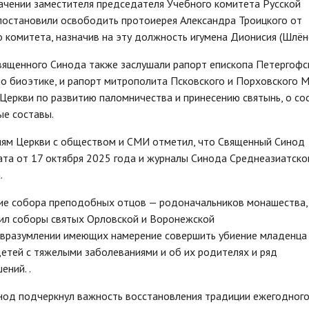
ачении заместителя председателя Учебного комитета Русской
постановили освободить протоиерея Александра Троицкого от
комитета, назначив на эту должность игумена Дионисия (Шлён
Священного Синода также заслушали рапорт епископа Петергофс
о биоэтике, и рапорт митрополита Псковского и Порховского 
Церкви по развитию паломничества и принесению святынь, о со
ые составы.
иям Церкви с обществом и СМИ отметил, что Священный Синод
ата от 17 октября 2025 года и журналы Синода Среднеазиатско
.
ие собора преподобных отцов — родоначальников монашества, 
нил соборы святых Орловской и Воронежской
 вразумлении имеющих намерение совершить убиение младенца
детей с тяжелыми заболеваниями и об их родителях и ряд
ений. .
инод подчеркнул важность восстановления традиции ежегодног