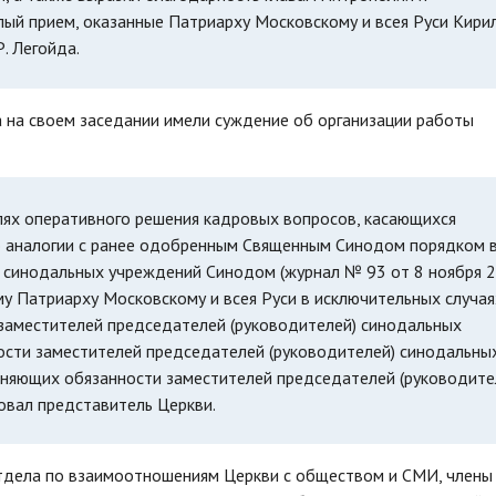
лый прием, оказанные Патриарху Московскому и всея Руси Кирил
. Легойда.
а на своем заседании имели суждение об организации работы
лях оперативного решения кадровых вопросов, касающихся
о аналогии с ранее одобренным Священным Синодом порядком 
 синодальных учреждений Синодом (журнал № 93 от 8 ноября 
у Патриарху Московскому и всея Руси в исключительных случая
заместителей председателей (руководителей) синодальных
ости заместителей председателей (руководителей) синодальны
лняющих обязанности заместителей председателей (руководите
вал представитель Церкви.
отдела по взаимоотношениям Церкви с обществом и СМИ, члены