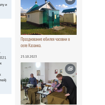
лу и
Празднование юбилея часовни в
селе Казанка.
в
25.10.2023
2021
х
х
лей)