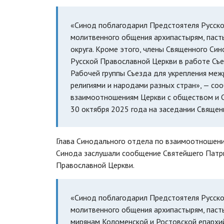
«Синод поблагодарил Предстоятеля Русско
молитвенного общения архипастырям, паст
округа. Кроме этого, члены Священного Си
Русской Православной Церкви в работе Съе
Рабочей группы Съезда для укрепления ме
религиями и народами разных стран», — с
взаимоотношениям Церкви с обществом и С
30 октября 2025 года на заседании Свяще
Глава Синодального отдела по взаимоотношен
Синода заслушали сообщение Святейшего Патри
Православной Церкви.
«Синод поблагодарил Предстоятеля Русско
молитвенного общения архипастырям, пас
мирянам Коломенской и Ростовской епархий