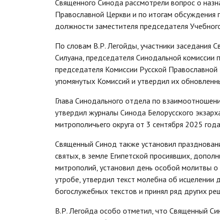
Священного Синода рассмотрели вопрос о назн
Православной Церкви и по итогам обсуждения 
должности заместителя председателя Учебного 
По словам В.Р. Легойды, участники заседания 
Силуана, председателя Синодальной комиссии п
председателя Комиссии Русской Православной 
упомянутых Комиссий и утвердил их обновленн
Глава Синодального отдела по взаимоотношен
утвердил журналы Синода Белорусского экзарх
митрополичьего округа от 3 сентября 2025 года
Священный Синод также установил празднован
святых, в земле Египетской просиявших, допол
митрополий, установил день особой молитвы о
утробе, утвердил текст молебна об исцелении 
богослужебных текстов и принял ряд других реш
В.Р. Легойда особо отметил, что Священный С