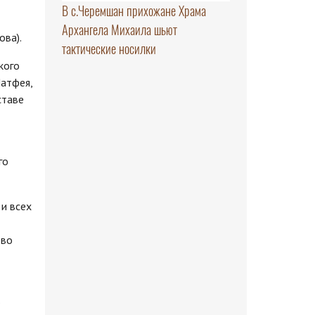
В с.Черемшан прихожане Храма
Архангела Михаила шьют
ова).
тактические носилки
кого
Матфея,
ставе
го
и всех
 во
о