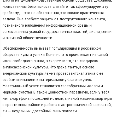
влиять на духовно-нравственные основы общества. Духовная,
нравственная безопасность, давайте так сформулируем эту
проблему, — это не абстрактная, это вполне практическая
задача. Она требует защиты от деструктивного контента,
позитивного наполнения информационной среды и
согласованных усилий государственных властей, школы, семьи
и активной общественности.
Обеспокоенность вызывает популяризация в российском
обществе культа успеха. Конечно, это проистекает из самой
идеи свободного рынка, а скорее всего, это «подарок»
англосаксонской культуры. Что греха таить, в основе
американской культуры лежит протестантская этика с ее
особым вниманием к материальному благополучию.
Материальный успех становится своеобразным идолом и
мерилом счастья. В такой ценностной парадигме, если у тебя
нет смартфона последней модели, элитной машины, квартиры
в престижном районе и работы с астрономической зарплатой,
ты — неудачник, достойный лишь жалости.