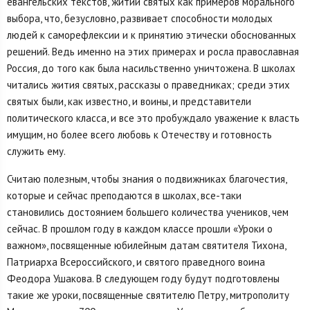
евангельских текстов, житий святых как примеров морального
выбора, что, безусловно, развивает способности молодых
людей к саморефлексии и к принятию этически обоснованных
решений. Ведь именно на этих примерах и росла православная
Россия, до того как была насильственно уничтожена. В школах
читались жития святых, рассказы о праведниках; среди этих
святых были, как известно, и воины, и представители
политического класса, и все это пробуждало уважение к власть
имущим, но более всего любовь к Отечеству и готовность
служить ему.
Считаю полезным, чтобы знания о подвижниках благочестия,
которые и сейчас преподаются в школах, все-таки
становились достоянием большего количества учеников, чем
сейчас. В прошлом году в каждом классе прошли «Уроки о
важном», посвященные юбилейным датам святителя Тихона,
Патриарха Всероссийского, и святого праведного воина
Феодора Ушакова. В следующем году будут подготовлены
такие же уроки, посвященные святителю Петру, митрополиту