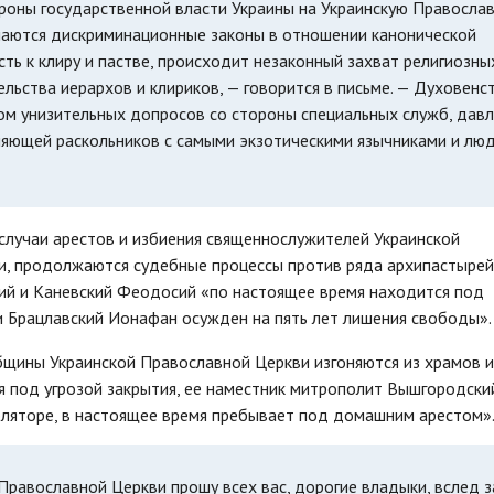
ороны государственной власти Украины на Украинскую Правосла
маются дискриминационные законы в отношении канонической
сть к клиру и пастве, происходит незаконный захват религиозны
льства иерархов и клириков, — говорится в письме. — Духовенс
ом унизительных допросов со стороны специальных служб, дав
няющей раскольников с самыми экзотическими язычниками и люд
случаи арестов и избиения священнослужителей Украинской
и, продолжаются судебные процессы против ряда архипастырей
кий и Каневский Феодосий «по настоящее время находится под
и Брацлавский Ионафан осужден на пять лет лишения свободы».
бщины Украинской Православной Церкви изгоняются из храмов и
я под угрозой закрытия, ее наместник митрополит Вышгородски
оляторе, в настоящее время пребывает под домашним арестом»
равославной Церкви прошу всех вас, дорогие владыки, вслед з