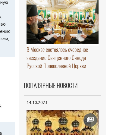
вную
х
тво
лению
ьми,
В Москве состоялось очередное
заседание Священного Синода
Русской Православной Церкви
ПОПУЛЯРНЫЕ НОВОСТИ
14.10.2023
й
.
а