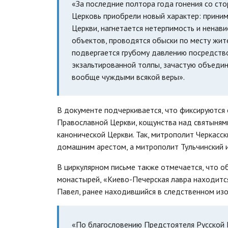
«За последние полтора года гонения со ст
Церковь приобрели новый характер: прини
Церкви, нагнетается нетерпимость и ненави
объектов, проводятся обыски по месту жите
подвергается грубому давлению посредств
экзальтированной толпы, зачастую объеди
вообще чуждыми всякой веры».
В документе подчеркивается, что фиксируются 
Православной Церкви, кощунства над святыням
канонической Церкви. Так, митрополит Черкасс
домашним арестом, а митрополит Тульчинский 
В циркулярном письме также отмечается, что о
монастырей, «Киево-Печерская лавра находитс
Павел, ранее находившийся в следственном из
«По благословению Предстоятеля Русской П