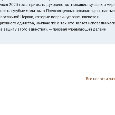
юля 2023 года, призвать духовенство, монашествующих и мир
осить сугубые молитвы о Преосвященных архипастырях, пастыр
ославной Церкви, которые вопреки угрозам, клевете и
ковного единства, наипаче же о тех, кто являет исповедничес
 в защиту этого единства», — призвал управляющий делами
Все новости ра