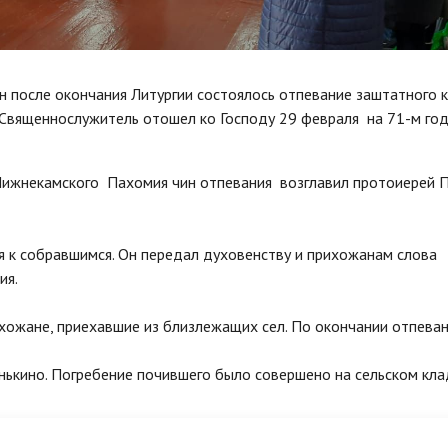
н после окончания Литургии состоялось отпевание заштатного 
 Священнослужитель отошел ко Господу 29 февраля на 71-м го
Нижнекамского Пахомия чин отпевания возглавил протоиерей 
 к собравшимся. Он передал духовенству и прихожанам слова
ия.
хожане, приехавшие из близлежащих сел. По окончании отпева
ькино. Погребение почившего было совершено на сельском кл