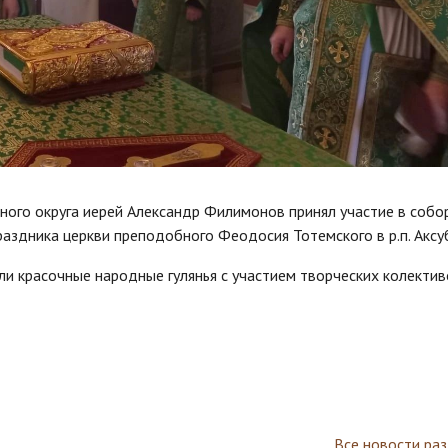
ного округа иерей Александр Филимонов принял участие в собо
раздника церкви преподобного Феодосия Тотемского в р.п. Аксу
и красочные народные гулянья с участием творческих колектив
Все новости ра