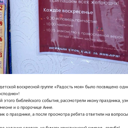
 детской воскресной группе «Радость моя» было посвящено одн
осподню»!
й этого библейского события, рассмотрели икону праздника, уз
имеоне и о пророчице Анне.
к о празднике, а после просмотра ребята ответили на вопросы
е задание сделать из бумаги христианский символ - голубя!