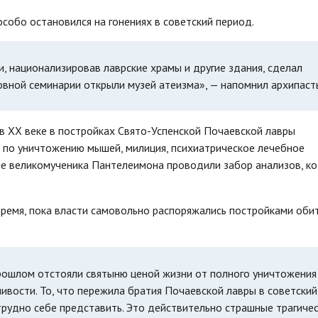
собо остановился на гонениях в советский период.
, национализировав лаврские храмы и другие здания, сделал
вной семинарии открыли музей атеизма», — напомнил архипаст
в ХХ веке в постройках Свято-Успенской Почаевской лавры
ра по уничтожению мышей, милиция, психиатрическое лечебное
раме великомученика Пантелеимона проводили забор анализов, к
время, пока власти самовольно распоряжались постройками обит
рошлом отстояли святыню ценой жизни от полного уничтожения
ливости. То, что пережила братия Почаевской лавры в советский
трудно себе представить. Это действительно страшные трагиче