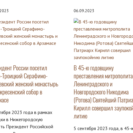
.2023
06.09.2023
идент России посетил
В 45-ю годовщину
о-Троицкий Серафимо-
преставления митрополита
евский женский монастырь
Ленинградского и
скресенский собор в
Новгородского Никодима
масе
(Ротова) Святейший Патри
Кирилл совершил заупоко
тября 2023 года в рамках
литию
дки в Нижегородскую
ть Президент Российской
5 сентября 2023 года, в 45-