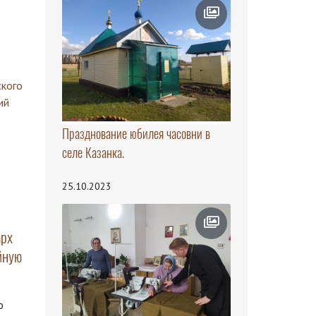
Празднование юбилея часовни в
селе Казанка.
25.10.2023
арх
йную
ю