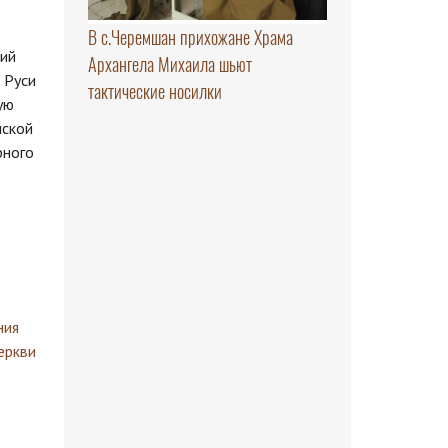
В с.Черемшан прихожане Храма
ший
Архангела Михаила шьют
 Руси
тактические носилки
ую
нской
рного