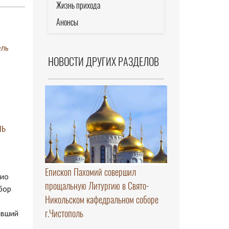
Жизнь прихода
Анонсы
НОВОСТИ ДРУГИХ РАЗДЕЛОВ
ль
Епископ Пахомий совершил
кио
прощальную Литургию в Свято-
бор
Никольском кафедральном соборе
г.Чистополь
авший