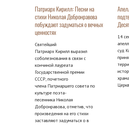
Патриарх Кирилл: Песни на
Апел
стихи Николая Добронравова
подт
побуждают задуматься о вечных
Деся
ценностях
14 се
апел
Святейший
суд К
Патриарх Кирилл выразил
приня
соболезнования в связи с
терри
кончиной лауреата
истор
Государственной премии
храма
СССР, почетного
Церкв
члена Патриаршего совета по
культуре поэта-
песенника Николая
Добронравова, отметив, что
произведения на его стихи
заставляют задуматься о в