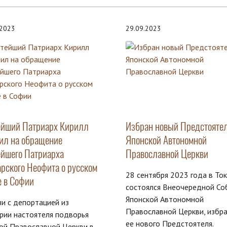
.2023
29.09.2023
ейший Патриарх Кирилл
Избран новый Предстояте
тил на обращение
Японской Автономной
ейшего Патриарха
Православной Церкви
арского Неофита о русском
28 сентября 2023 года в То
е в Софии
состоялся Внеочередной Со
Японской Автономной
зи с депортацией из
Православной Церкви, избр
рии настоятеля подворья
ее нового Предстоятеля.
ой Православной Церкви в