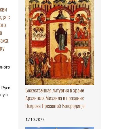
кви
ода с
ого
ю
тажа
ру
рного
 Руси
Божественная литургия в храме
нную
Архангела Михаила в праздник
Покрова Пресвятой Богородицы!
17.10.2023