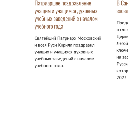
Патриаршее поздравление
В Са
учащим и учащимся духовных
засе
учебных заведений с началом
Пред
учебного года
отде
Церкв
Святейший Патриарх Московский
Легой
и всея Руси Кирилл поздравил
ключе
учащих и учащихся духовных
на за
учебных заведений с началом
Русск
учебного года.
котор
2023 