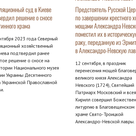
ляционный суд в Киеве
Предстоятель Русской Цер
вердил решение о сносе
по завершении крестного х
тинного храма
мощами Александра Невск
поместил их в историческу
нтября 2023 года Северный
раку, переданную из Эрми
ляционный хозяйственный
в Александро-Невскую лав
иева подтвердил ранее
тое решение о сносе на
12 сентября, в праздник
тории Национального музея
перенесения мощей благове
ии Украины Десятинного
великого князя Александра
 Украинской Православной
Невского (1724), Святейший
и.
Патриарх Московский и всея
Кирилл совершил Божестве
литургию в Благовещенском
храме Свято-Троицкой
Александро-Невской лавры.