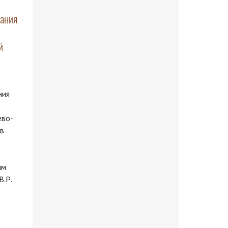
вания
й
ния
ево-
 в
ям
.Р.