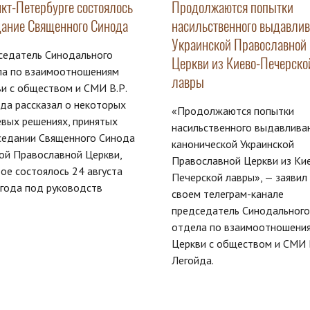
нкт-Петербурге состоялось
Продолжаются попытки
дание Священного Синода
насильственного выдавли
Украинской Православной
седатель Синодального
Церкви из Киево-Печерско
ла по взаимоотношениям
лавры
и с обществом и СМИ В.Р.
да рассказал о некоторых
«Продолжаются попытки
вых решениях, принятых
насильственного выдавлива
седании Священного Синода
канонической Украинской
ой Православной Церкви,
Православной Церкви из Ки
ое состоялось 24 августа
Печерской лавры», — заявил
года под руководств
своем телеграм-канале
председатель Синодального
отдела по взаимоотношени
Церкви с обществом и СМИ В
Легойда.